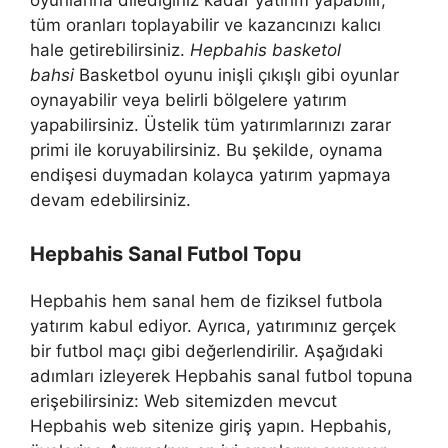
oyunlarına dilediğiniz kadar yatırım yapabilir,
tüm oranları toplayabilir ve kazancınızı kalıcı
hale getirebilirsiniz.
Hepbahis basketol
bahsi
Basketbol oyunu inişli çıkışlı gibi oyunlar
oynayabilir veya belirli bölgelere yatırım
yapabilirsiniz. Üstelik tüm yatırımlarınızı zarar
primi ile koruyabilirsiniz. Bu şekilde, oynama
endişesi duymadan kolayca yatırım yapmaya
devam edebilirsiniz.
Hepbahis Sanal Futbol Topu
Hepbahis hem sanal hem de fiziksel futbola
yatırım kabul ediyor. Ayrıca, yatırımınız gerçek
bir futbol maçı gibi değerlendirilir. Aşağıdaki
adımları izleyerek Hepbahis sanal futbol topuna
erişebilirsiniz: Web sitemizden mevcut
Hepbahis web sitenize giriş yapın. Hepbahis,