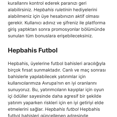
kurallarını kontrol ederek paranızı geri
alabilirsiniz.
Hepbahis ruletinin
hediyelerini
alabilmeniz için üye hesabınızın aktif olması
gerekir. Kullanıcı adınız ve şifreniz ile platforma
giriş yaptıktan sonra promosyonlar bölümünde
sunulan tüm bonuslara erişebileceksiniz.
Hepbahis Futbol
Hepbahis, üyelerine futbol bahisleri aracılığıyla
birçok fırsat sunmaktadır. Canlı ve maç sonrası
bahislerle yapılabilecek yatırımlar için
kullanıcılarımıza Avrupa’nın en iyi oranlarını
sunuyoruz. Bu, yatırımcıların kayıplar için oyun
içi ödüller sayesinde daha agresif bir şekilde
yatırım yaparken riskleri için en iyi getiriyi elde
etmelerini sağlar.
Hepbahis futbol
Hepbahis
futbol bahisleri güncellenen adresinde