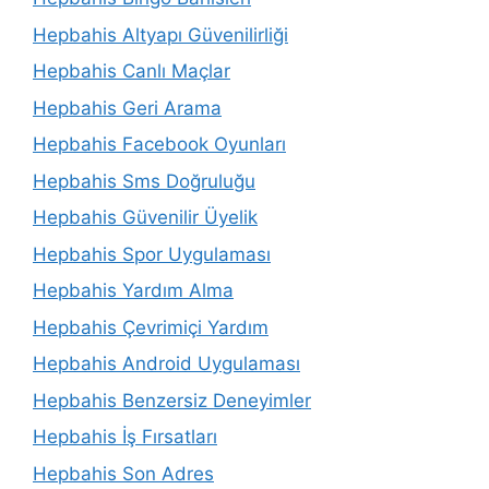
Hepbahis Altyapı Güvenilirliği
Hepbahis Canlı Maçlar
Hepbahis Geri Arama
Hepbahis Facebook Oyunları
Hepbahis Sms Doğruluğu
Hepbahis Güvenilir Üyelik
Hepbahis Spor Uygulaması
Hepbahis Yardım Alma
Hepbahis Çevrimiçi Yardım
Hepbahis Android Uygulaması
Hepbahis Benzersiz Deneyimler
Hepbahis İş Fırsatları
Hepbahis Son Adres