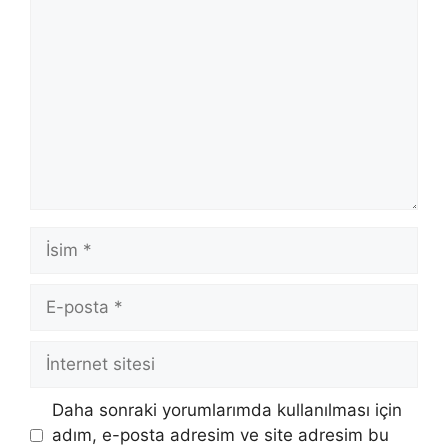
İsim
E-
posta
İnternet
sitesi
Daha sonraki yorumlarımda kullanılması için
adım, e-posta adresim ve site adresim bu