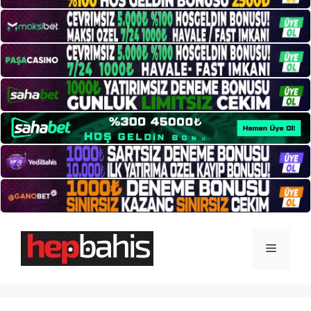
İçeriğe
atla
Menü