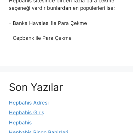
Hepbahis sitesinde birden fazla para çekme
seçeneği vardır bunlardan en popülerleri ise;
- Banka Havalesi ile Para Çekme
- Cepbank ile Para Çekme
Son Yazılar
Hepbahis Adresi
Hepbahis Giriş
Hepbahis
Hepbahis Bingo Bahisleri