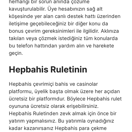
herhangi bir sorun anında çözüme
kavuşturulabilir. Üye hesabınızın sağ alt
köşesinde yer alan canlı destek hattı üzerinden
iletişime geçebileceğiniz bir diğer konu da
bonus çevrim gereksinimleri ile ilgilidir. Aklınıza
takılan veya çözmek istediğiniz tüm konularda
bu telefon hattından yardım alın ve harekete
geçin.
Hepbahis Ruletinin
Hepbahis çevrimiçi bahis ve casinolar
platformu, üyelik başta olmak üzere her açıdan
ücretsiz bir platformdur. Böylece Hepbahis rulet
oyununa ücretsiz olarak erişebilirsiniz.
Hepbahis Ruletinden zevk almak için önce bir
yatırım yapmalısınız. Bu yatırımla oynadığınız
kadar kazanırsanız Hepbahis para çekme