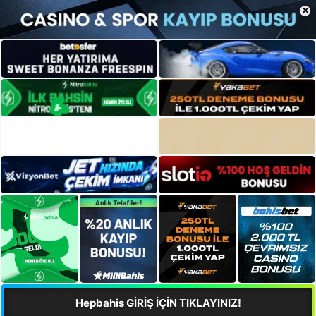
×
Hepbahis GİRİŞ İÇİN TIKLAYINIZ!