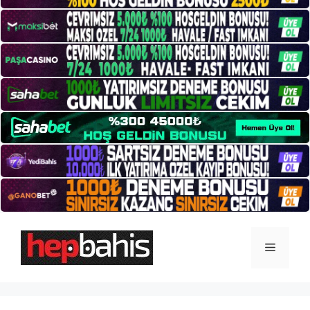
İçeriğe
atla
Menü