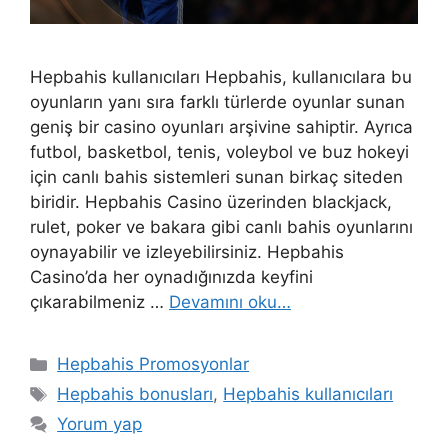
Hepbahis kullanıcıları Hepbahis, kullanıcılara bu
oyunların yanı sıra farklı türlerde oyunlar sunan
geniş bir casino oyunları arşivine sahiptir. Ayrıca
futbol, ​​basketbol, ​​tenis, voleybol ve buz hokeyi
için canlı bahis sistemleri sunan birkaç siteden
biridir. Hepbahis Casino üzerinden blackjack,
rulet, poker ve bakara gibi canlı bahis oyunlarını
oynayabilir ve izleyebilirsiniz. Hepbahis
Casino’da her oynadığınızda keyfini
çıkarabilmeniz …
Devamını oku…
Kategoriler
Hepbahis Promosyonlar
Etiketler
Hepbahis bonusları
,
Hepbahis kullanıcıları
Yorum yap