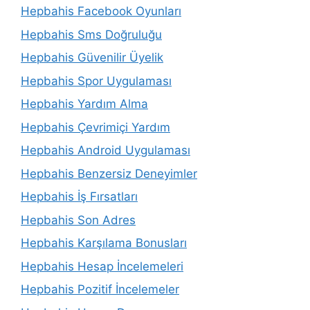
Hepbahis Facebook Oyunları
Hepbahis Sms Doğruluğu
Hepbahis Güvenilir Üyelik
Hepbahis Spor Uygulaması
Hepbahis Yardım Alma
Hepbahis Çevrimiçi Yardım
Hepbahis Android Uygulaması
Hepbahis Benzersiz Deneyimler
Hepbahis İş Fırsatları
Hepbahis Son Adres
Hepbahis Karşılama Bonusları
Hepbahis Hesap İncelemeleri
Hepbahis Pozitif İncelemeler