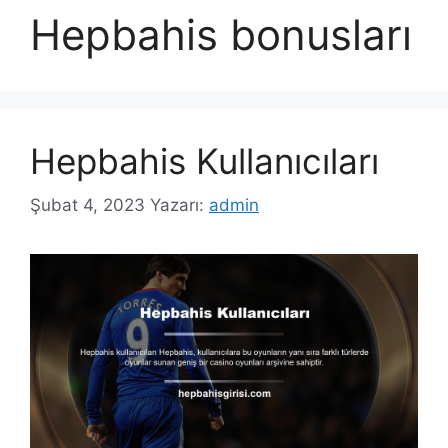
Hepbahis bonusları
Hepbahis Kullanıcıları
Şubat 4, 2023
Yazarı:
admin