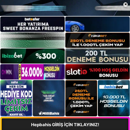
×
Hepbahis GİRİŞ İÇİN TIKLAYINIZ!