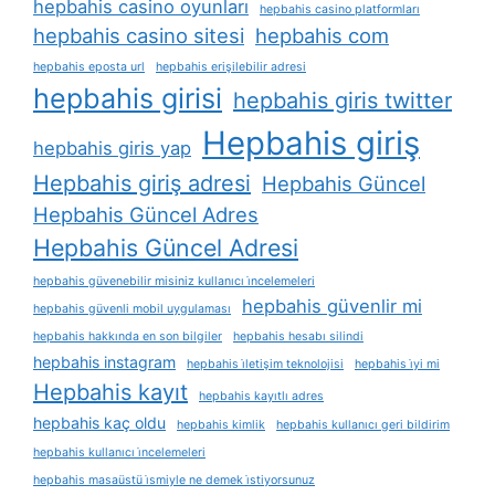
hepbahis casino oyunları
hepbahis casino platformları
hepbahis casino sitesi
hepbahis com
hepbahis eposta url
hepbahis erişilebilir adresi
hepbahis girisi
hepbahis giris twitter
Hepbahis giriş
hepbahis giris yap
Hepbahis giriş adresi
Hepbahis Güncel
Hepbahis Güncel Adres
Hepbahis Güncel Adresi
hepbahis güvenebilir misiniz kullanıcı i̇ncelemeleri
hepbahis güvenlir mi
hepbahis güvenli mobil uygulaması
hepbahis hakkında en son bilgiler
hepbahis hesabı silindi
hepbahis instagram
hepbahis i̇letişim teknolojisi
hepbahis i̇yi mi
Hepbahis kayıt
hepbahis kayıtlı adres
hepbahis kaç oldu
hepbahis kimlik
hepbahis kullanıcı geri bildirim
hepbahis kullanıcı i̇ncelemeleri
hepbahis masaüstü i̇smiyle ne demek i̇stiyorsunuz