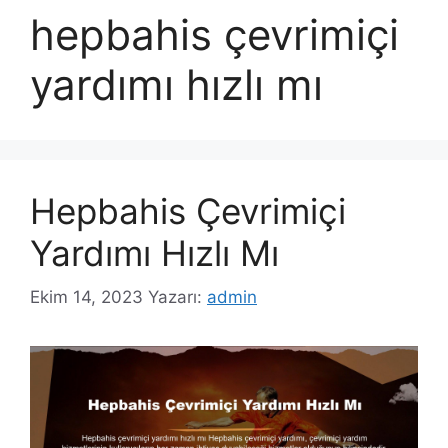
hepbahis çevrimiçi
yardımı hızlı mı
Hepbahis Çevrimiçi
Yardımı Hızlı Mı
Ekim 14, 2023
Yazarı:
admin