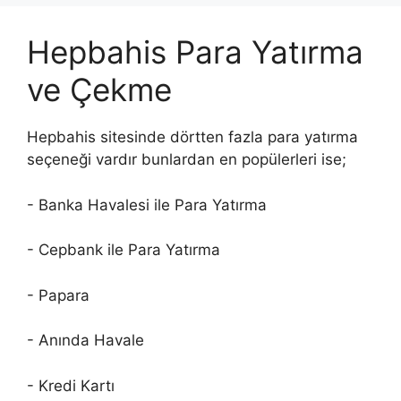
Hepbahis Para Yatırma
ve Çekme
Hepbahis sitesinde dörtten fazla para yatırma
seçeneği vardır bunlardan en popülerleri ise;
- Banka Havalesi ile Para Yatırma
- Cepbank ile Para Yatırma
- Papara
- Anında Havale
- Kredi Kartı