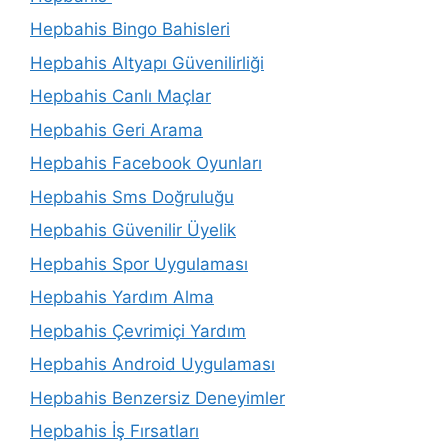
Hepbahis Bingo Bahisleri
Hepbahis Altyapı Güvenilirliği
Hepbahis Canlı Maçlar
Hepbahis Geri Arama
Hepbahis Facebook Oyunları
Hepbahis Sms Doğruluğu
Hepbahis Güvenilir Üyelik
Hepbahis Spor Uygulaması
Hepbahis Yardım Alma
Hepbahis Çevrimiçi Yardım
Hepbahis Android Uygulaması
Hepbahis Benzersiz Deneyimler
Hepbahis İş Fırsatları