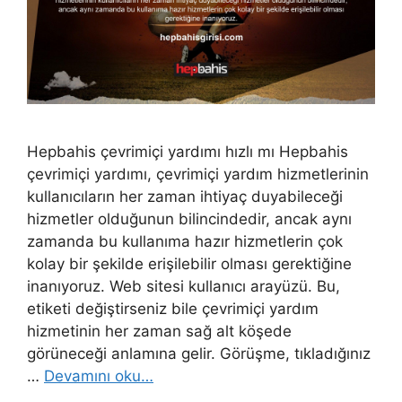
Hepbahis çevrimiçi yardımı hızlı mı Hepbahis
çevrimiçi yardımı, çevrimiçi yardım hizmetlerinin
kullanıcıların her zaman ihtiyaç duyabileceği
hizmetler olduğunun bilincindedir, ancak aynı
zamanda bu kullanıma hazır hizmetlerin çok
kolay bir şekilde erişilebilir olması gerektiğine
inanıyoruz. Web sitesi kullanıcı arayüzü. Bu,
etiketi değiştirseniz bile çevrimiçi yardım
hizmetinin her zaman sağ alt köşede
görüneceği anlamına gelir. Görüşme, tıkladığınız
…
Devamını oku…