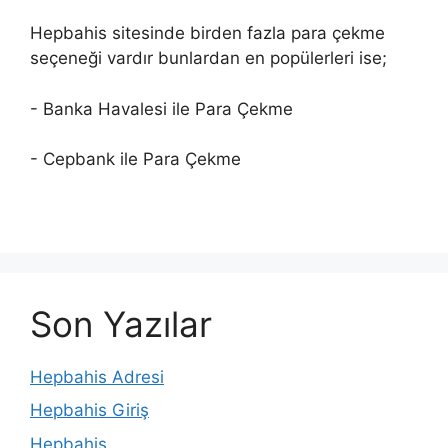
Hepbahis sitesinde birden fazla para çekme
seçeneği vardır bunlardan en popülerleri ise;
- Banka Havalesi ile Para Çekme
- Cepbank ile Para Çekme
Son Yazılar
Hepbahis Adresi
Hepbahis Giriş
Hepbahis