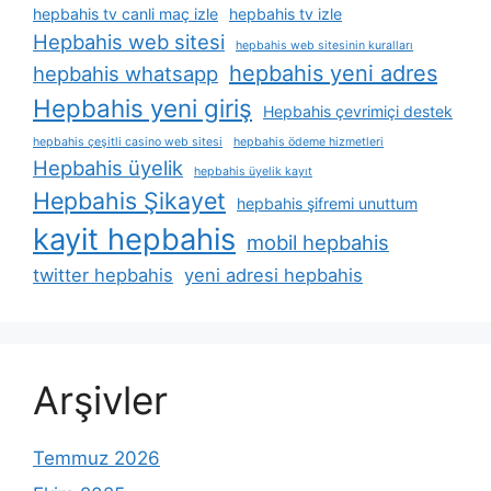
hepbahis tv canli maç izle
hepbahis tv izle
Hepbahis web sitesi
hepbahis web sitesinin kuralları
hepbahis yeni adres
hepbahis whatsapp
Hepbahis yeni giriş
Hepbahis çevrimiçi destek
hepbahis çeşitli casino web sitesi
hepbahis ödeme hizmetleri
Hepbahis üyelik
hepbahis üyelik kayıt
Hepbahis Şikayet
hepbahis şifremi unuttum
kayit hepbahis
mobil hepbahis
twitter hepbahis
yeni adresi hepbahis
Arşivler
Temmuz 2026