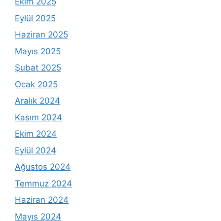
Ekim 2025
Eylül 2025
Haziran 2025
Mayıs 2025
Şubat 2025
Ocak 2025
Aralık 2024
Kasım 2024
Ekim 2024
Eylül 2024
Ağustos 2024
Temmuz 2024
Haziran 2024
Mayıs 2024