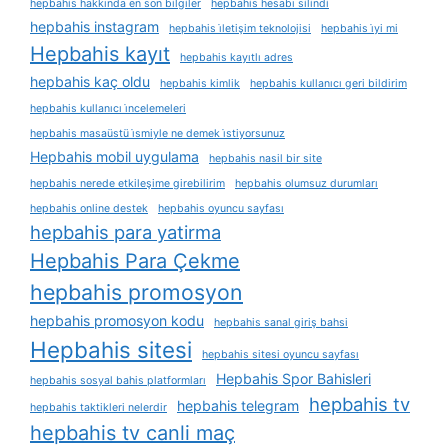
hepbahis hakkında en son bilgiler
hepbahis hesabı silindi
hepbahis instagram
hepbahis i̇letişim teknolojisi
hepbahis i̇yi mi
Hepbahis kayıt
hepbahis kayıtlı adres
hepbahis kaç oldu
hepbahis kimlik
hepbahis kullanıcı geri bildirim
hepbahis kullanıcı i̇ncelemeleri
hepbahis masaüstü i̇smiyle ne demek i̇stiyorsunuz
Hepbahis mobil uygulama
hepbahis nasil bir site
hepbahis nerede etkileşime girebilirim
hepbahis olumsuz durumları
hepbahis online destek
hepbahis oyuncu sayfası
hepbahis para yatirma
Hepbahis Para Çekme
hepbahis promosyon
hepbahis promosyon kodu
hepbahis sanal giriş bahsi
Hepbahis sitesi
hepbahis sitesi oyuncu sayfası
Hepbahis Spor Bahisleri
hepbahis sosyal bahis platformları
hepbahis tv
hepbahis telegram
hepbahis taktikleri nelerdir
hepbahis tv canli maç