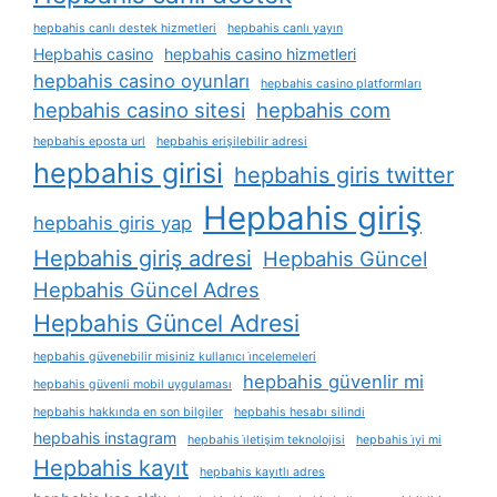
hepbahis canlı destek hizmetleri
hepbahis canlı yayın
Hepbahis casino
hepbahis casino hizmetleri
hepbahis casino oyunları
hepbahis casino platformları
hepbahis casino sitesi
hepbahis com
hepbahis eposta url
hepbahis erişilebilir adresi
hepbahis girisi
hepbahis giris twitter
Hepbahis giriş
hepbahis giris yap
Hepbahis giriş adresi
Hepbahis Güncel
Hepbahis Güncel Adres
Hepbahis Güncel Adresi
hepbahis güvenebilir misiniz kullanıcı i̇ncelemeleri
hepbahis güvenlir mi
hepbahis güvenli mobil uygulaması
hepbahis hakkında en son bilgiler
hepbahis hesabı silindi
hepbahis instagram
hepbahis i̇letişim teknolojisi
hepbahis i̇yi mi
Hepbahis kayıt
hepbahis kayıtlı adres