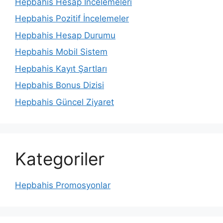
Hepbahis Hesap İncelemeleri
Hepbahis Pozitif İncelemeler
Hepbahis Hesap Durumu
Hepbahis Mobil Sistem
Hepbahis Kayıt Şartları
Hepbahis Bonus Dizisi
Hepbahis Güncel Ziyaret
Kategoriler
Hepbahis Promosyonlar