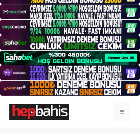
İçeriğe
atla
Menü