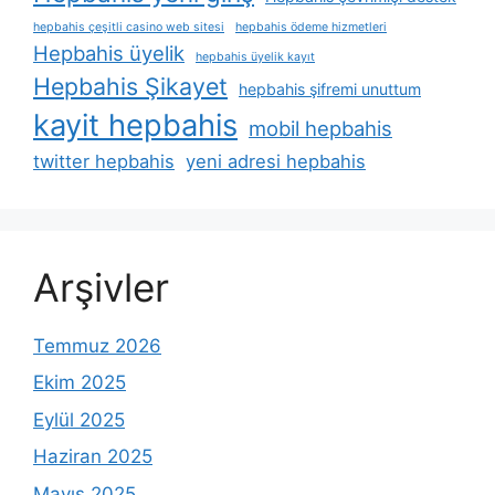
hepbahis çeşitli casino web sitesi
hepbahis ödeme hizmetleri
Hepbahis üyelik
hepbahis üyelik kayıt
Hepbahis Şikayet
hepbahis şifremi unuttum
kayit hepbahis
mobil hepbahis
twitter hepbahis
yeni adresi hepbahis
Arşivler
Temmuz 2026
Ekim 2025
Eylül 2025
Haziran 2025
Mayıs 2025