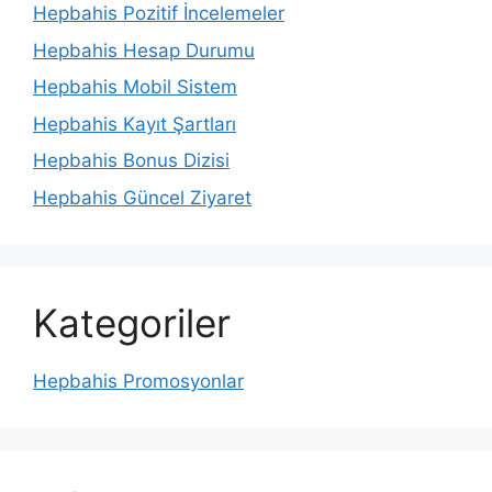
Hepbahis Pozitif İncelemeler
Hepbahis Hesap Durumu
Hepbahis Mobil Sistem
Hepbahis Kayıt Şartları
Hepbahis Bonus Dizisi
Hepbahis Güncel Ziyaret
Kategoriler
Hepbahis Promosyonlar