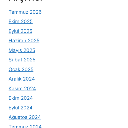
Temmuz 2026
Ekim 2025
Eylül 2025
Haziran 2025
Mayıs 2025
Şubat 2025
Ocak 2025
Aralık 2024
Kasım 2024
Ekim 2024
Eylül 2024
Ağustos 2024
Temmuz 2024