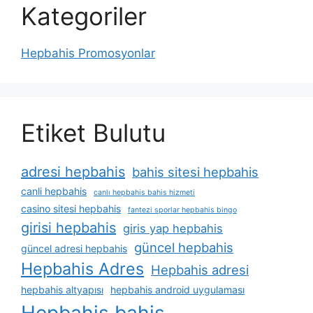
Kategoriler
Hepbahis Promosyonlar
Etiket Bulutu
adresi hepbahis
bahis sitesi hepbahis
canli hepbahis
canlı hepbahis bahis hizmeti
casino sitesi hepbahis
fantezi sporlar hepbahis bingo
girisi hepbahis
giris yap hepbahis
güncel hepbahis
güncel adresi hepbahis
Hepbahis Adres
Hepbahis adresi
hepbahis altyapısı
hepbahis android uygulaması
Hepbahis bahis