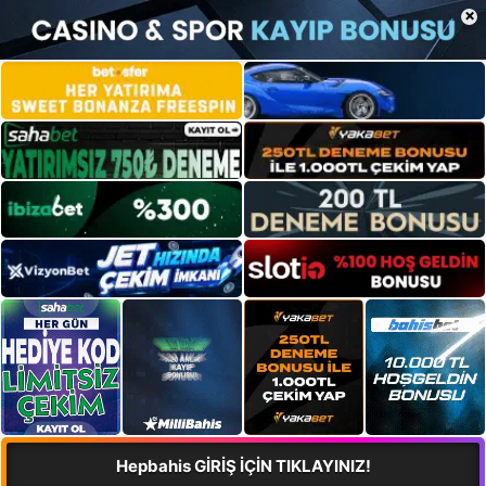
×
Hepbahis GİRİŞ İÇİN TIKLAYINIZ!