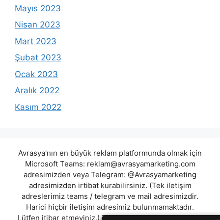
Mayıs 2023
Nisan 2023
Mart 2023
Şubat 2023
Ocak 2023
Aralık 2022
Kasım 2022
Avrasya'nın en büyük reklam platformunda olmak için
Microsoft Teams:
reklam@avrasyamarketing.com
adresimizden veya Telegram: @Avrasyamarketing
adresimizden irtibat kurabilirsiniz. (Tek iletişim
adreslerimiz teams / telegram ve mail adresimizdir.
Harici hiçbir iletişim adresimiz bulunmamaktadır.
Lütfen itibar etmeyiniz.) Türkiye yasalarına göre 7258