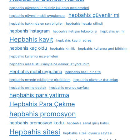
hepbahis güvenebilir misiniz kullanıcı i̇ncelemeleri
hepbahis güvenlir mi
hepbahis güvenli mobil uygulaması
hepbahis hakkında en son bilgiler
hepbahis hesabı silindi
hepbahis instagram
hepbahis i̇letişim teknolojisi
hepbahis i̇yi mi
Hepbahis kayıt
hepbahis kayıtlı adres
hepbahis kaç oldu
hepbahis kimlik
hepbahis kullanıcı geri bildirim
hepbahis kullanıcı i̇ncelemeleri
hepbahis masaüstü i̇smiyle ne demek i̇stiyorsunuz
Hepbahis mobil uygulama
hepbahis nasil bir site
hepbahis nerede etkileşime girebilirim
hepbahis olumsuz durumları
hepbahis online destek
hepbahis oyuncu sayfası
hepbahis para yatirma
Hepbahis Para Çekme
hepbahis promosyon
hepbahis promosyon kodu
hepbahis sanal giriş bahsi
Hepbahis sitesi
hepbahis sitesi oyuncu sayfası