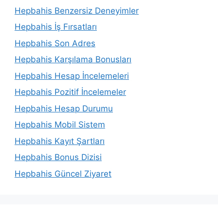
Hepbahis Benzersiz Deneyimler
Hepbahis İş Fırsatları
Hepbahis Son Adres
Hepbahis Karşılama Bonusları
Hepbahis Hesap İncelemeleri
Hepbahis Pozitif İncelemeler
Hepbahis Hesap Durumu
Hepbahis Mobil Sistem
Hepbahis Kayıt Şartları
Hepbahis Bonus Dizisi
Hepbahis Güncel Ziyaret