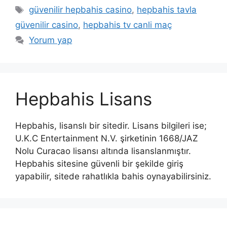
Etiketler
güvenilir hepbahis casino
,
hepbahis tavla
güvenilir casino
,
hepbahis tv canli maç
Yorum yap
Hepbahis Lisans
Hepbahis, lisanslı bir sitedir. Lisans bilgileri ise;
U.K.C Entertainment N.V. şirketinin 1668/JAZ
Nolu Curacao lisansı altında lisanslanmıştır.
Hepbahis sitesine güvenli bir şekilde giriş
yapabilir, sitede rahatlıkla bahis oynayabilirsiniz.