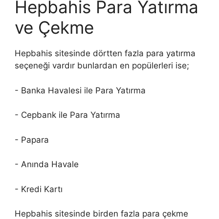
Hepbahis Para Yatırma
ve Çekme
Hepbahis sitesinde dörtten fazla para yatırma
seçeneği vardır bunlardan en popülerleri ise;
- Banka Havalesi ile Para Yatırma
- Cepbank ile Para Yatırma
- Papara
- Anında Havale
- Kredi Kartı
Hepbahis sitesinde birden fazla para çekme