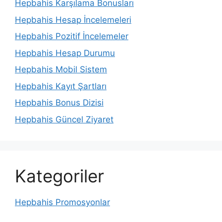
Hepbahis Karşılama Bonusları
Hepbahis Hesap İncelemeleri
Hepbahis Pozitif İncelemeler
Hepbahis Hesap Durumu
Hepbahis Mobil Sistem
Hepbahis Kayıt Şartları
Hepbahis Bonus Dizisi
Hepbahis Güncel Ziyaret
Kategoriler
Hepbahis Promosyonlar