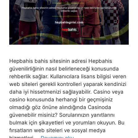
Hepbahis bahis sitesinin adresi Hepbahis
güvenilirliğinin nasıl belirleneceği konusunda
rehberlik sağlar. Kullanıcılara lisans bilgisi veren
web siteleri gerekli kontrolleri yaparak kendinizi
daha iyi hissetmenizi sağlayabilir. Casino veya
casino konusunda herhangi bir geçmişiniz
olmadığı göz önüne alındığında Casinoda
güvenebilir misiniz? Sorularınızın yanıtlarını
bulmak için şikayetleri ve yorumları okuyun. Bu
fırsatların web siteleri ve sosyal medya