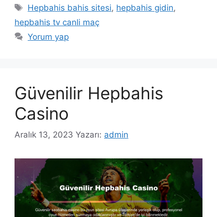
Etiketler
Hepbahis bahis sitesi
,
hepbahis gidin
,
hepbahis tv canli maç
Yorum yap
Güvenilir Hepbahis
Casino
Aralık 13, 2023
Yazarı:
admin