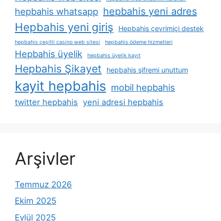
hepbahis yeni adres
hepbahis whatsapp
Hepbahis yeni giriş
Hepbahis çevrimiçi destek
hepbahis çeşitli casino web sitesi
hepbahis ödeme hizmetleri
Hepbahis üyelik
hepbahis üyelik kayıt
Hepbahis Şikayet
hepbahis şifremi unuttum
kayit hepbahis
mobil hepbahis
twitter hepbahis
yeni adresi hepbahis
Arşivler
Temmuz 2026
Ekim 2025
Eylül 2025