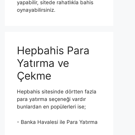
yapabilir, sitede rahatlıkla bahis
oynayabilirsiniz.
Hepbahis Para
Yatırma ve
Çekme
Hepbahis sitesinde dörtten fazla
para yatırma seçeneği vardır
bunlardan en popülerleri ise;
- Banka Havalesi ile Para Yatırma