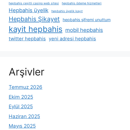
hepbahis çeşitli casino web sitesi
hepbahis ödeme hizmetleri
Hepbahis üyelik
hepbahis üyelik kayıt
Hepbahis Şikayet
hepbahis şifremi unuttum
kayit hepbahis
mobil hepbahis
twitter hepbahis
yeni adresi hepbahis
Arşivler
Temmuz 2026
Ekim 2025
Eylül 2025
Haziran 2025
Mayıs 2025