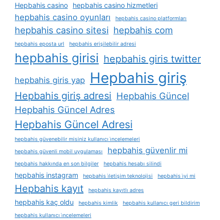
Hepbahis casino
hepbahis casino hizmetleri
hepbahis casino oyunları
hepbahis casino platformları
hepbahis casino sitesi
hepbahis com
hepbahis eposta url
hepbahis erişilebilir adresi
hepbahis girisi
hepbahis giris twitter
Hepbahis giriş
hepbahis giris yap
Hepbahis giriş adresi
Hepbahis Güncel
Hepbahis Güncel Adres
Hepbahis Güncel Adresi
hepbahis güvenebilir misiniz kullanıcı i̇ncelemeleri
hepbahis güvenlir mi
hepbahis güvenli mobil uygulaması
hepbahis hakkında en son bilgiler
hepbahis hesabı silindi
hepbahis instagram
hepbahis i̇letişim teknolojisi
hepbahis i̇yi mi
Hepbahis kayıt
hepbahis kayıtlı adres
hepbahis kaç oldu
hepbahis kimlik
hepbahis kullanıcı geri bildirim
hepbahis kullanıcı i̇ncelemeleri