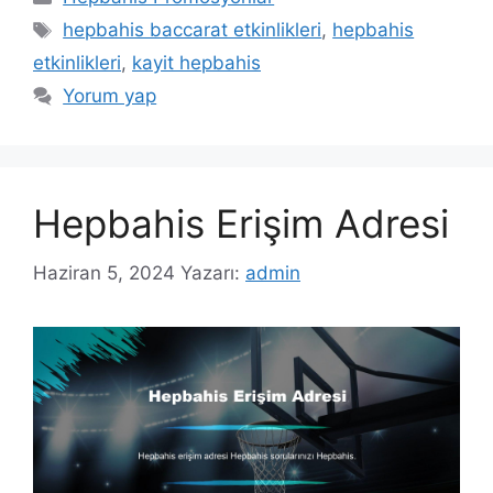
Etiketler
hepbahis baccarat etkinlikleri
,
hepbahis
etkinlikleri
,
kayit hepbahis
Yorum yap
Hepbahis Erişim Adresi
Haziran 5, 2024
Yazarı:
admin