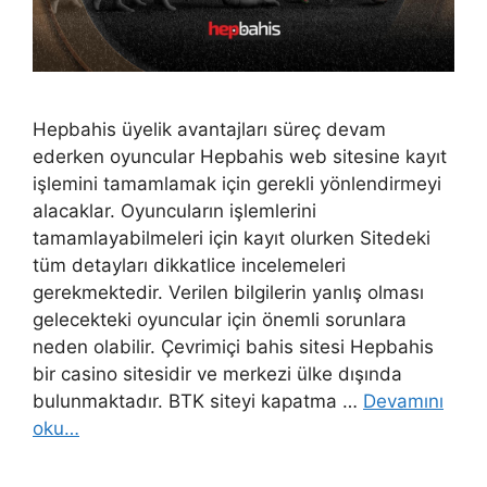
Hepbahis üyelik avantajları süreç devam
ederken oyuncular Hepbahis web sitesine kayıt
işlemini tamamlamak için gerekli yönlendirmeyi
alacaklar. Oyuncuların işlemlerini
tamamlayabilmeleri için kayıt olurken Sitedeki
tüm detayları dikkatlice incelemeleri
gerekmektedir. Verilen bilgilerin yanlış olması
gelecekteki oyuncular için önemli sorunlara
neden olabilir. Çevrimiçi bahis sitesi Hepbahis
bir casino sitesidir ve merkezi ülke dışında
bulunmaktadır. BTK siteyi kapatma …
Devamını
oku…