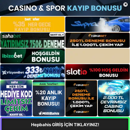
×
Hepbahis GİRİŞ İÇİN TIKLAYINIZ!