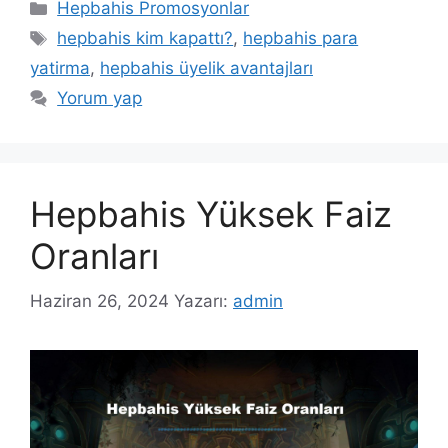
Kategoriler
Hepbahis Promosyonlar
Etiketler
hepbahis kim kapattı?
,
hepbahis para
yatirma
,
hepbahis üyelik avantajları
Yorum yap
Hepbahis Yüksek Faiz
Oranları
Haziran 26, 2024
Yazarı:
admin