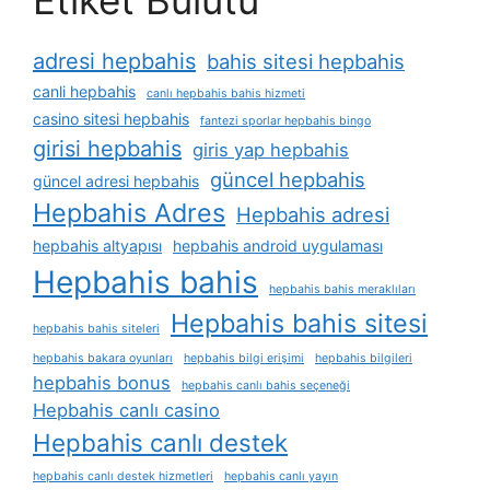
Etiket Bulutu
adresi hepbahis
bahis sitesi hepbahis
canli hepbahis
canlı hepbahis bahis hizmeti
casino sitesi hepbahis
fantezi sporlar hepbahis bingo
girisi hepbahis
giris yap hepbahis
güncel hepbahis
güncel adresi hepbahis
Hepbahis Adres
Hepbahis adresi
hepbahis altyapısı
hepbahis android uygulaması
Hepbahis bahis
hepbahis bahis meraklıları
Hepbahis bahis sitesi
hepbahis bahis siteleri
hepbahis bakara oyunları
hepbahis bilgi erişimi
hepbahis bilgileri
hepbahis bonus
hepbahis canlı bahis seçeneği
Hepbahis canlı casino
Hepbahis canlı destek
hepbahis canlı destek hizmetleri
hepbahis canlı yayın