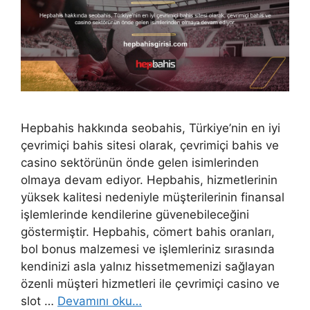
Hepbahis hakkında seobahis, Türkiye’nin en iyi
çevrimiçi bahis sitesi olarak, çevrimiçi bahis ve
casino sektörünün önde gelen isimlerinden
olmaya devam ediyor. Hepbahis, hizmetlerinin
yüksek kalitesi nedeniyle müşterilerinin finansal
işlemlerinde kendilerine güvenebileceğini
göstermiştir. Hepbahis, cömert bahis oranları,
bol bonus malzemesi ve işlemleriniz sırasında
kendinizi asla yalnız hissetmemenizi sağlayan
özenli müşteri hizmetleri ile çevrimiçi casino ve
slot …
Devamını oku…