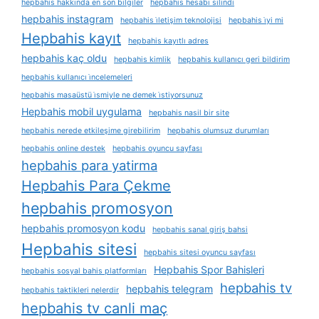
hepbahis hakkında en son bilgiler
hepbahis hesabı silindi
hepbahis instagram
hepbahis i̇letişim teknolojisi
hepbahis i̇yi mi
Hepbahis kayıt
hepbahis kayıtlı adres
hepbahis kaç oldu
hepbahis kimlik
hepbahis kullanıcı geri bildirim
hepbahis kullanıcı i̇ncelemeleri
hepbahis masaüstü i̇smiyle ne demek i̇stiyorsunuz
Hepbahis mobil uygulama
hepbahis nasil bir site
hepbahis nerede etkileşime girebilirim
hepbahis olumsuz durumları
hepbahis online destek
hepbahis oyuncu sayfası
hepbahis para yatirma
Hepbahis Para Çekme
hepbahis promosyon
hepbahis promosyon kodu
hepbahis sanal giriş bahsi
Hepbahis sitesi
hepbahis sitesi oyuncu sayfası
Hepbahis Spor Bahisleri
hepbahis sosyal bahis platformları
hepbahis tv
hepbahis telegram
hepbahis taktikleri nelerdir
hepbahis tv canli maç