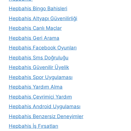
Hepbahis Bingo Bahisleri
Hepbahis Altyapı Güvenilirliği
Hepbahis Canlı Maçlar
Hepbahis Geri Arama
Hepbahis Facebook Oyunları
Hepbahis Sms Doğruluğu
Hepbahis Güvenilir Üyelik
Hepbahis Spor Uygulaması
Hepbahis Yardım Alma
Hepbahis Çevrimiçi Yardım
Hepbahis Android Uygulaması
Hepbahis Benzersiz Deneyimler
Hepbahis İş Fırsatları