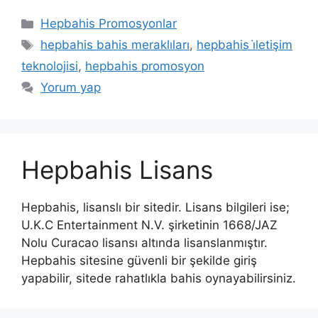
Kategoriler
Hepbahis Promosyonlar
Etiketler
hepbahis bahis meraklıları
,
hepbahis i̇letişim
teknolojisi
,
hepbahis promosyon
Yorum yap
Hepbahis Lisans
Hepbahis, lisanslı bir sitedir. Lisans bilgileri ise;
U.K.C Entertainment N.V. şirketinin 1668/JAZ
Nolu Curacao lisansı altında lisanslanmıştır.
Hepbahis sitesine güvenli bir şekilde giriş
yapabilir, sitede rahatlıkla bahis oynayabilirsiniz.