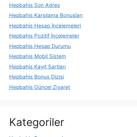
Hepbahis Son Adres
Hepbahis Karşılama Bonusları
Hepbahis Hesap İncelemeleri
Hepbahis Pozitif İncelemeler
Hepbahis Hesap Durumu
Hepbahis Mobil Sistem
Hepbahis Kayıt Şartları
Hepbahis Bonus Dizisi
Hepbahis Güncel Ziyaret
Kategoriler