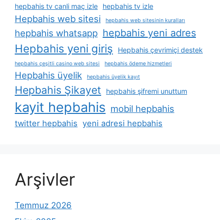
hepbahis tv canli maç izle
hepbahis tv izle
Hepbahis web sitesi
hepbahis web sitesinin kuralları
hepbahis yeni adres
hepbahis whatsapp
Hepbahis yeni giriş
Hepbahis çevrimiçi destek
hepbahis çeşitli casino web sitesi
hepbahis ödeme hizmetleri
Hepbahis üyelik
hepbahis üyelik kayıt
Hepbahis Şikayet
hepbahis şifremi unuttum
kayit hepbahis
mobil hepbahis
twitter hepbahis
yeni adresi hepbahis
Arşivler
Temmuz 2026