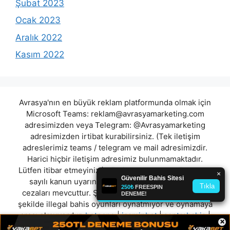
Şubat 2023
Ocak 2023
Aralık 2022
Kasım 2022
Avrasya'nın en büyük reklam platformunda olmak için
Microsoft Teams:
reklam@avrasyamarketing.com
adresimizden veya Telegram: @Avrasyamarketing
adresimizden irtibat kurabilirsiniz. (Tek iletişim
adreslerimiz teams / telegram ve mail adresimizdir.
Harici hiçbir iletişim adresimiz bulunmamaktadır.
Lütfen itibar etmeyiniz.) Türkiye yasalarına göre 7258
sayılı kanun uyarınca yasa dışı bahis oynamanın
cezaları mevcuttur. Şu an bulunduğunuz site hiç bir
şekilde illegal bahis oyunları oynatmıyor ve oynamaya
aracı olmuyordur.
betnano
|
jasminbet
|
santrabahis
|
×
probet
|
parasino
|
suprembet
|
btcbahis
|
imajbet