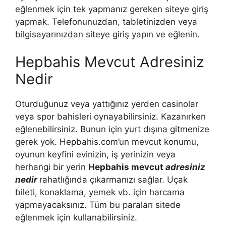
eğlenmek için tek yapmanız gereken siteye giriş
yapmak. Telefonunuzdan, tabletinizden veya
bilgisayarınızdan siteye giriş yapın ve eğlenin.
Hepbahis Mevcut Adresiniz
Nedir
Oturduğunuz veya yattığınız yerden casinolar
veya spor bahisleri oynayabilirsiniz. Kazanırken
eğlenebilirsiniz. Bunun için yurt dışına gitmenize
gerek yok. Hepbahis.com’un mevcut konumu,
oyunun keyfini evinizin, iş yerinizin veya
herhangi bir yerin
Hepbahis mevcut
adresiniz
nedir
rahatlığında çıkarmanızı sağlar. Uçak
bileti, konaklama, yemek vb. için harcama
yapmayacaksınız. Tüm bu paraları sitede
eğlenmek için kullanabilirsiniz.