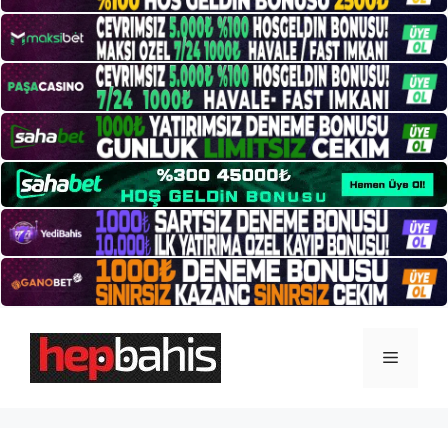
İçeriğe
atla
Menü