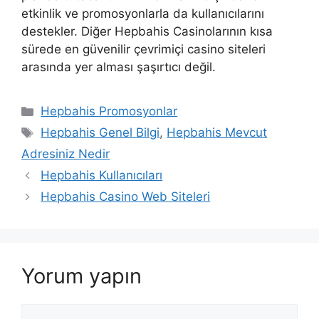
etkinlik ve promosyonlarla da kullanıcılarını
destekler. Diğer Hepbahis Casinolarının kısa
sürede en güvenilir çevrimiçi casino siteleri
arasında yer alması şaşırtıcı değil.
Kategoriler
Hepbahis Promosyonlar
Etiketler
Hepbahis Genel Bilgi
,
Hepbahis Mevcut
Adresiniz Nedir
Hepbahis Kullanıcıları
Hepbahis Casino Web Siteleri
Yorum yapın
Yorum