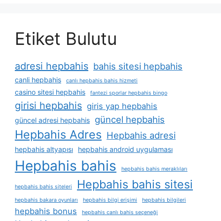
Etiket Bulutu
adresi hepbahis
bahis sitesi hepbahis
canli hepbahis
canlı hepbahis bahis hizmeti
casino sitesi hepbahis
fantezi sporlar hepbahis bingo
girisi hepbahis
giris yap hepbahis
güncel hepbahis
güncel adresi hepbahis
Hepbahis Adres
Hepbahis adresi
hepbahis altyapısı
hepbahis android uygulaması
Hepbahis bahis
hepbahis bahis meraklıları
Hepbahis bahis sitesi
hepbahis bahis siteleri
hepbahis bakara oyunları
hepbahis bilgi erişimi
hepbahis bilgileri
hepbahis bonus
hepbahis canlı bahis seçeneği