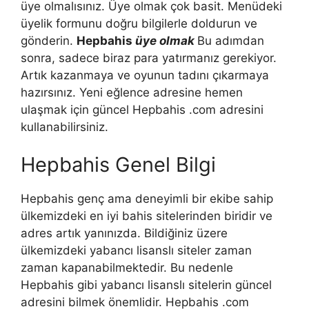
üye olmalısınız. Üye olmak çok basit. Menüdeki
üyelik formunu doğru bilgilerle doldurun ve
gönderin.
Hepbahis
üye olmak
Bu adımdan
sonra, sadece biraz para yatırmanız gerekiyor.
Artık kazanmaya ve oyunun tadını çıkarmaya
hazırsınız. Yeni eğlence adresine hemen
ulaşmak için güncel Hepbahis .com adresini
kullanabilirsiniz.
Hepbahis Genel Bilgi
Hepbahis genç ama deneyimli bir ekibe sahip
ülkemizdeki en iyi bahis sitelerinden biridir ve
adres artık yanınızda. Bildiğiniz üzere
ülkemizdeki yabancı lisanslı siteler zaman
zaman kapanabilmektedir. Bu nedenle
Hepbahis gibi yabancı lisanslı sitelerin güncel
adresini bilmek önemlidir. Hepbahis .com