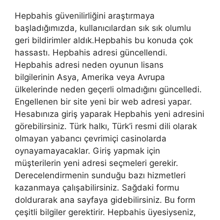
Hepbahis güvenilirliğini araştırmaya
başladığımızda, kullanıcılardan sık sık olumlu
geri bildirimler aldık.Hepbahis bu konuda çok
hassastı. Hepbahis adresi güncellendi.
Hepbahis adresi neden oyunun lisans
bilgilerinin Asya, Amerika veya Avrupa
ülkelerinde neden geçerli olmadığını güncelledi.
Engellenen bir site yeni bir web adresi yapar.
Hesabınıza giriş yaparak Hepbahis yeni adresini
görebilirsiniz. Türk halkı, Türk’i resmi dili olarak
olmayan yabancı çevrimiçi casinolarda
oynayamayacaklar. Giriş yapmak için
müşterilerin yeni adresi seçmeleri gerekir.
Derecelendirmenin sunduğu bazı hizmetleri
kazanmaya çalışabilirsiniz. Sağdaki formu
doldurarak ana sayfaya gidebilirsiniz. Bu form
çeşitli bilgiler gerektirir. Hepbahis üyesiyseniz,