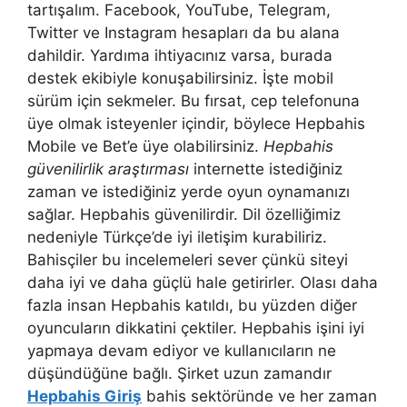
tartışalım. Facebook, YouTube, Telegram,
Twitter ve Instagram hesapları da bu alana
dahildir. Yardıma ihtiyacınız varsa, burada
destek ekibiyle konuşabilirsiniz. İşte mobil
sürüm için sekmeler. Bu fırsat, cep telefonuna
üye olmak isteyenler içindir, böylece Hepbahis
Mobile ve Bet’e üye olabilirsiniz.
Hepbahis
güvenilirlik araştırması
internette istediğiniz
zaman ve istediğiniz yerde oyun oynamanızı
sağlar. Hepbahis güvenilirdir. Dil özelliğimiz
nedeniyle Türkçe’de iyi iletişim kurabiliriz.
Bahisçiler bu incelemeleri sever çünkü siteyi
daha iyi ve daha güçlü hale getirirler. Olası daha
fazla insan Hepbahis katıldı, bu yüzden diğer
oyuncuların dikkatini çektiler. Hepbahis işini iyi
yapmaya devam ediyor ve kullanıcıların ne
düşündüğüne bağlı. Şirket uzun zamandır
Hepbahis Giriş
bahis sektöründe ve her zaman