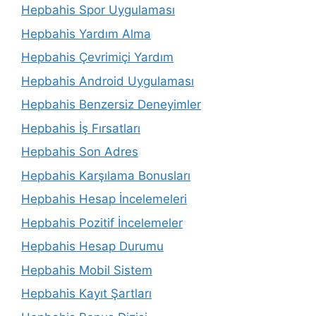
Hepbahis Spor Uygulaması
Hepbahis Yardım Alma
Hepbahis Çevrimiçi Yardım
Hepbahis Android Uygulaması
Hepbahis Benzersiz Deneyimler
Hepbahis İş Fırsatları
Hepbahis Son Adres
Hepbahis Karşılama Bonusları
Hepbahis Hesap İncelemeleri
Hepbahis Pozitif İncelemeler
Hepbahis Hesap Durumu
Hepbahis Mobil Sistem
Hepbahis Kayıt Şartları