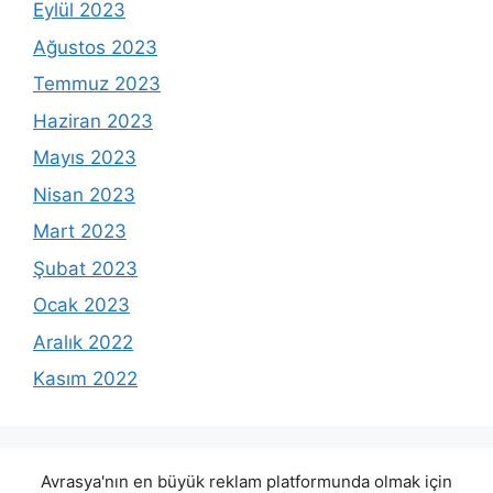
Eylül 2023
Ağustos 2023
Temmuz 2023
Haziran 2023
Mayıs 2023
Nisan 2023
Mart 2023
Şubat 2023
Ocak 2023
Aralık 2022
Kasım 2022
Avrasya'nın en büyük reklam platformunda olmak için