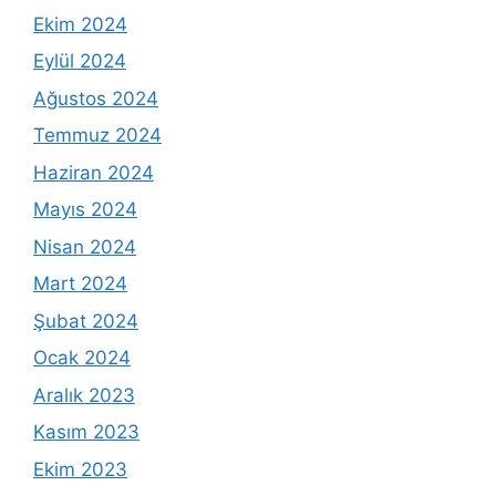
Ekim 2024
Eylül 2024
Ağustos 2024
Temmuz 2024
Haziran 2024
Mayıs 2024
Nisan 2024
Mart 2024
Şubat 2024
Ocak 2024
Aralık 2023
Kasım 2023
Ekim 2023