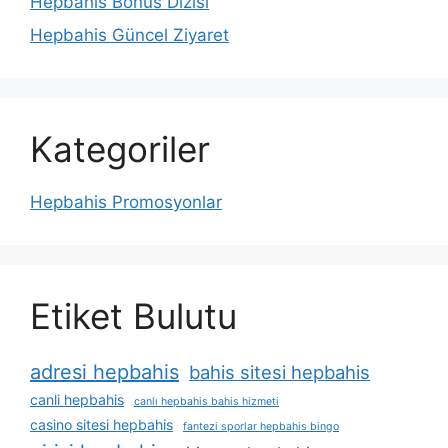
Hepbahis Bonus Dizisi
Hepbahis Güncel Ziyaret
Kategoriler
Hepbahis Promosyonlar
Etiket Bulutu
adresi hepbahis
bahis sitesi hepbahis
canli hepbahis
canlı hepbahis bahis hizmeti
casino sitesi hepbahis
fantezi sporlar hepbahis bingo