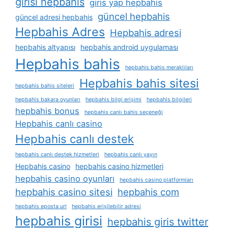
girisi hepbahis
giris yap hepbahis
güncel hepbahis
güncel adresi hepbahis
Hepbahis Adres
Hepbahis adresi
hepbahis altyapısı
hepbahis android uygulaması
Hepbahis bahis
hepbahis bahis meraklıları
Hepbahis bahis sitesi
hepbahis bahis siteleri
hepbahis bakara oyunları
hepbahis bilgi erişimi
hepbahis bilgileri
hepbahis bonus
hepbahis canlı bahis seçeneği
Hepbahis canlı casino
Hepbahis canlı destek
hepbahis canlı destek hizmetleri
hepbahis canlı yayın
Hepbahis casino
hepbahis casino hizmetleri
hepbahis casino oyunları
hepbahis casino platformları
hepbahis casino sitesi
hepbahis com
hepbahis eposta url
hepbahis erişilebilir adresi
hepbahis girisi
hepbahis giris twitter