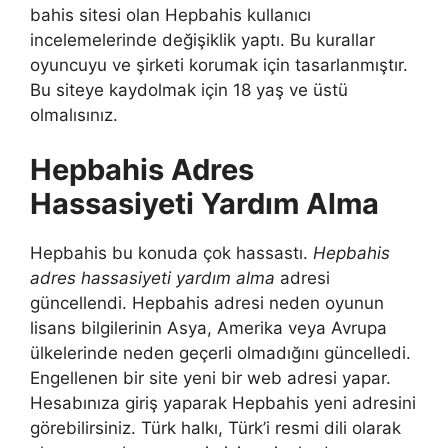
bahis sitesi olan Hepbahis kullanıcı
incelemelerinde değişiklik yaptı. Bu kurallar
oyuncuyu ve şirketi korumak için tasarlanmıştır.
Bu siteye kaydolmak için 18 yaş ve üstü
olmalısınız.
Hepbahis Adres
Hassasiyeti Yardım Alma
Hepbahis bu konuda çok hassastı.
Hepbahis
adres hassasiyeti yardım alma
adresi
güncellendi. Hepbahis adresi neden oyunun
lisans bilgilerinin Asya, Amerika veya Avrupa
ülkelerinde neden geçerli olmadığını güncelledi.
Engellenen bir site yeni bir web adresi yapar.
Hesabınıza giriş yaparak Hepbahis yeni adresini
görebilirsiniz. Türk halkı, Türk’i resmi dili olarak