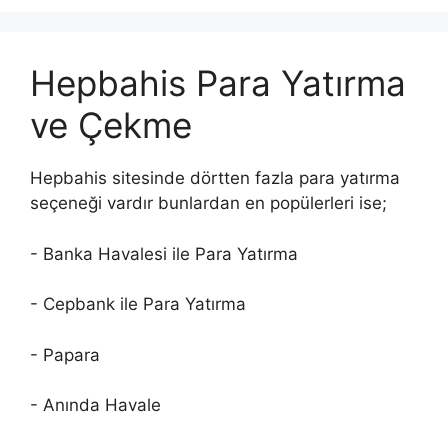
Hepbahis Para Yatırma
ve Çekme
Hepbahis sitesinde dörtten fazla para yatırma
seçeneği vardır bunlardan en popülerleri ise;
- Banka Havalesi ile Para Yatırma
- Cepbank ile Para Yatırma
- Papara
- Anında Havale