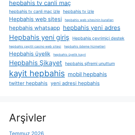
hepbahis tv canli maç
hepbahis tv canli maç izle
hepbahis tv izle
Hepbahis web sitesi
hepbahis web sitesinin kuralları
hepbahis yeni adres
hepbahis whatsapp
Hepbahis yeni giriş
Hepbahis çevrimiçi destek
hepbahis çeşitli casino web sitesi
hepbahis ödeme hizmetleri
Hepbahis üyelik
hepbahis üyelik kayıt
Hepbahis Şikayet
hepbahis şifremi unuttum
kayit hepbahis
mobil hepbahis
twitter hepbahis
yeni adresi hepbahis
Arşivler
Temmuz 2026