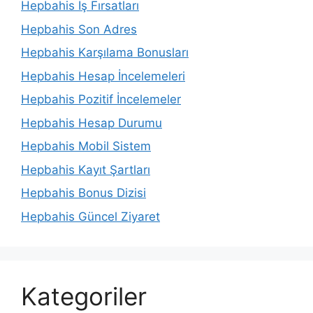
Hepbahis İş Fırsatları
Hepbahis Son Adres
Hepbahis Karşılama Bonusları
Hepbahis Hesap İncelemeleri
Hepbahis Pozitif İncelemeler
Hepbahis Hesap Durumu
Hepbahis Mobil Sistem
Hepbahis Kayıt Şartları
Hepbahis Bonus Dizisi
Hepbahis Güncel Ziyaret
Kategoriler