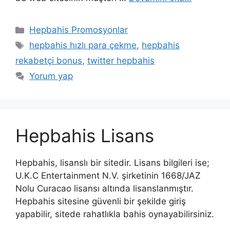
Kategoriler
Hepbahis Promosyonlar
Etiketler
hepbahis hızlı para çekme
,
hepbahis
rekabetçi bonus
,
twitter hepbahis
Yorum yap
Hepbahis Lisans
Hepbahis, lisanslı bir sitedir. Lisans bilgileri ise;
U.K.C Entertainment N.V. şirketinin 1668/JAZ
Nolu Curacao lisansı altında lisanslanmıştır.
Hepbahis sitesine güvenli bir şekilde giriş
yapabilir, sitede rahatlıkla bahis oynayabilirsiniz.