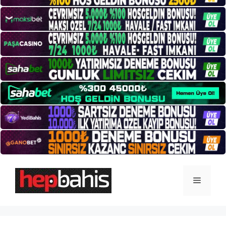
İçeriğe
atla
Menü