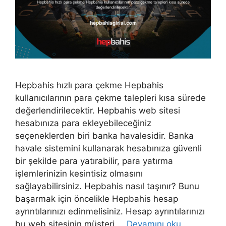
Hepbahis hızlı para çekme Hepbahis
kullanıcılarının para çekme talepleri kısa sürede
değerlendirilecektir. Hepbahis web sitesi
hesabınıza para ekleyebileceğiniz
seçeneklerden biri banka havalesidir. Banka
havale sistemini kullanarak hesabınıza güvenli
bir şekilde para yatırabilir, para yatırma
işlemlerinizin kesintisiz olmasını
sağlayabilirsiniz. Hepbahis nasıl taşınır? Bunu
başarmak için öncelikle Hepbahis hesap
ayrıntılarınızı edinmelisiniz. Hesap ayrıntılarınızı
bu web sitesinin müşteri …
Devamını oku…