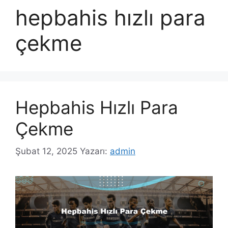
hepbahis hızlı para
çekme
Hepbahis Hızlı Para
Çekme
Şubat 12, 2025
Yazarı:
admin