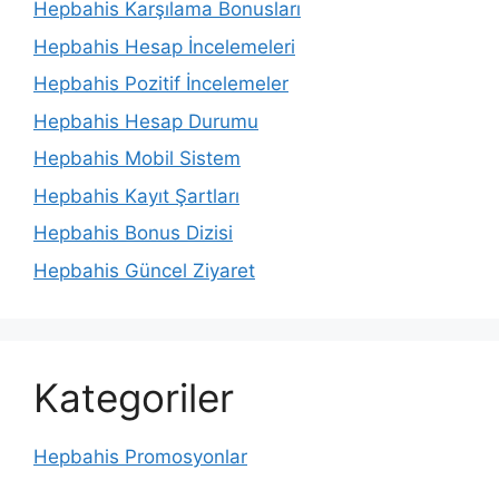
Hepbahis Karşılama Bonusları
Hepbahis Hesap İncelemeleri
Hepbahis Pozitif İncelemeler
Hepbahis Hesap Durumu
Hepbahis Mobil Sistem
Hepbahis Kayıt Şartları
Hepbahis Bonus Dizisi
Hepbahis Güncel Ziyaret
Kategoriler
Hepbahis Promosyonlar