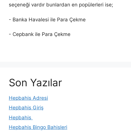
seçeneği vardır bunlardan en popülerleri ise;
- Banka Havalesi ile Para Çekme
- Cepbank ile Para Çekme
Son Yazılar
Hepbahis Adresi
Hepbahis Giriş
Hepbahis
Hepbahis Bingo Bahisleri