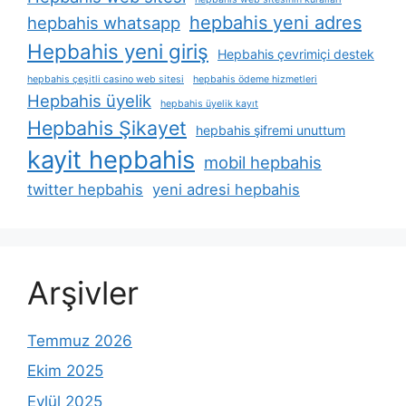
hepbahis yeni adres
hepbahis whatsapp
Hepbahis yeni giriş
Hepbahis çevrimiçi destek
hepbahis çeşitli casino web sitesi
hepbahis ödeme hizmetleri
Hepbahis üyelik
hepbahis üyelik kayıt
Hepbahis Şikayet
hepbahis şifremi unuttum
kayit hepbahis
mobil hepbahis
twitter hepbahis
yeni adresi hepbahis
Arşivler
Temmuz 2026
Ekim 2025
Eylül 2025