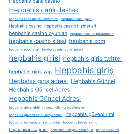
Hepbahis canlı casino
Hepbahis canlı destek
hepbahis canlı destek hizmetleri
hepbahis canlı yayın
Hepbahis casino
hepbahis casino hizmetleri
hepbahis casino oyunları
hepbahis casino platformları
hepbahis casino sitesi
hepbahis com
hepbahis eposta url
hepbahis erişilebilir adresi
hepbahis girisi
hepbahis giris twitter
Hepbahis giriş
hepbahis giris yap
Hepbahis giriş adresi
Hepbahis Güncel
Hepbahis Güncel Adres
Hepbahis Güncel Adresi
hepbahis güvenebilir misiniz kullanıcı i̇ncelemeleri
hepbahis güvenlir mi
hepbahis güvenli mobil uygulaması
hepbahis hakkında en son bilgiler
hepbahis hesabı silindi
hepbahis instagram
hepbahis i̇letişim teknolojisi
hepbahis i̇yi mi