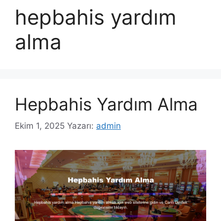
hepbahis yardım
alma
Hepbahis Yardım Alma
Ekim 1, 2025
Yazarı:
admin