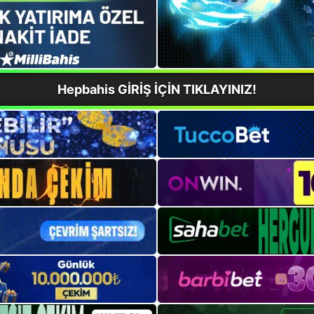
Hepbahis GİRİŞ İÇİN TIKLAYINIZ!