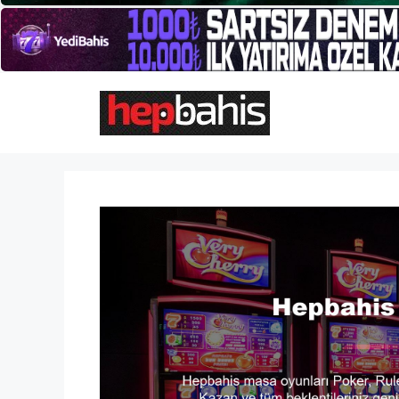
İçeriğe
atla