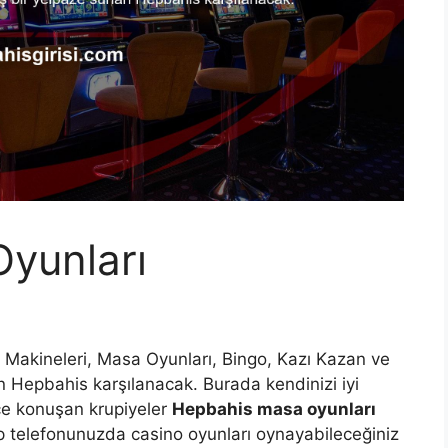
yunları
 Makineleri, Masa Oyunları, Bingo, Kazı Kazan ve
n Hepbahis karşılanacak. Burada kendinizi iyi
çe konuşan krupiyeler
Hepbahis masa oyunları
p telefonunuzda casino oyunları oynayabileceğiniz