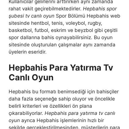
Kullanıcılar gelirlerini arttırırken aynı zamanda
rahat vakit geçirebilmektedirler.
Hepbahis spor
şubesi tv canlı oyun
Spor Bölümü Hepbahis web
sitesinde hentbol, ​​tenis, voleybol, rugby,
basketbol, ​​futbol, ​​eskrim ve beyzbol gibi çeşitli
spor dallarına bahis oynayabilirsiniz. Bu oyun
sitesinde oluşturulan çalışmalar aynı zamanda
üyelerin eseridir.
Hepbahis Para Yatırma Tv
Canlı Oyun
Hepbahis bu formatı benimsediği için bahisçiler
daha fazla seçeneğe sahip oluyor ve öncelikle
belirli kriterleri ve özellikleri ön plana
çıkarabiliyorlar.
Hepbahis para yatırma tv canlı
oyun
ayrıca Hepbahis işlemlerinin hızlı bir
şekilde gerçekleştirilmesinden, müşterilerin para