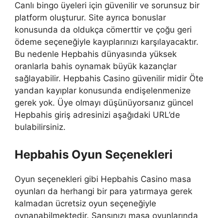
Canlı bingo üyeleri için güvenilir ve sorunsuz bir
platform oluşturur. Site ayrıca bonuslar
konusunda da oldukça cömerttir ve çoğu geri
ödeme seçeneğiyle kayıplarınızı karşılayacaktır.
Bu nedenle Hepbahis dünyasında yüksek
oranlarla bahis oynamak büyük kazançlar
sağlayabilir. Hepbahis Casino güvenilir midir Öte
yandan kayıplar konusunda endişelenmenize
gerek yok. Üye olmayı düşünüyorsanız güncel
Hepbahis giriş adresinizi aşağıdaki URL’de
bulabilirsiniz.
Hepbahis Oyun Seçenekleri
Oyun seçenekleri gibi Hepbahis Casino masa
oyunları da herhangi bir para yatırmaya gerek
kalmadan ücretsiz oyun seçeneğiyle
oynanabilmektedir. Şansınızı masa oyunlarında