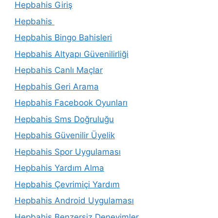
Hepbahis Giriş
Hepbahis
Hepbahis Bingo Bahisleri
Hepbahis Altyapı Güvenilirliği
Hepbahis Canlı Maçlar
Hepbahis Geri Arama
Hepbahis Facebook Oyunları
Hepbahis Sms Doğruluğu
Hepbahis Güvenilir Üyelik
Hepbahis Spor Uygulaması
Hepbahis Yardım Alma
Hepbahis Çevrimiçi Yardım
Hepbahis Android Uygulaması
Hepbahis Benzersiz Deneyimler