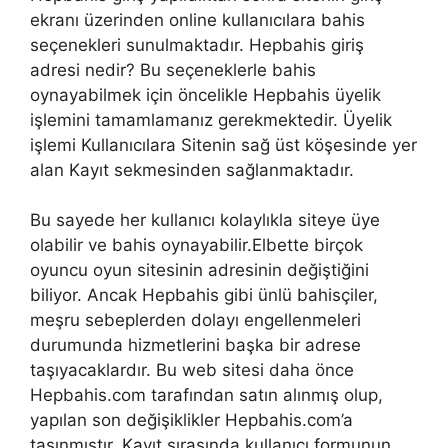
ekranı üzerinden online kullanıcılara bahis
seçenekleri sunulmaktadır. Hepbahis giriş
adresi nedir? Bu seçeneklerle bahis
oynayabilmek için öncelikle Hepbahis üyelik
işlemini tamamlamanız gerekmektedir. Üyelik
işlemi Kullanıcılara Sitenin sağ üst köşesinde yer
alan Kayıt sekmesinden sağlanmaktadır.
Bu sayede her kullanıcı kolaylıkla siteye üye
olabilir ve bahis oynayabilir.Elbette birçok
oyuncu oyun sitesinin adresinin değiştiğini
biliyor. Ancak Hepbahis gibi ünlü bahisçiler,
meşru sebeplerden dolayı engellenmeleri
durumunda hizmetlerini başka bir adrese
taşıyacaklardır. Bu web sitesi daha önce
Hepbahis.com tarafından satın alınmış olup,
yapılan son değişiklikler Hepbahis.com’a
taşınmıştır. Kayıt sırasında kullanıcı formunun