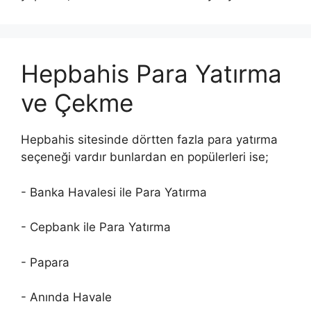
Hepbahis Para Yatırma
ve Çekme
Hepbahis sitesinde dörtten fazla para yatırma
seçeneği vardır bunlardan en popülerleri ise;
- Banka Havalesi ile Para Yatırma
- Cepbank ile Para Yatırma
- Papara
- Anında Havale