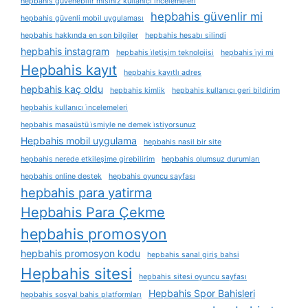
hepbahis güvenebilir misiniz kullanıcı i̇ncelemeleri
hepbahis güvenlir mi
hepbahis güvenli mobil uygulaması
hepbahis hakkında en son bilgiler
hepbahis hesabı silindi
hepbahis instagram
hepbahis i̇letişim teknolojisi
hepbahis i̇yi mi
Hepbahis kayıt
hepbahis kayıtlı adres
hepbahis kaç oldu
hepbahis kimlik
hepbahis kullanıcı geri bildirim
hepbahis kullanıcı i̇ncelemeleri
hepbahis masaüstü i̇smiyle ne demek i̇stiyorsunuz
Hepbahis mobil uygulama
hepbahis nasil bir site
hepbahis nerede etkileşime girebilirim
hepbahis olumsuz durumları
hepbahis online destek
hepbahis oyuncu sayfası
hepbahis para yatirma
Hepbahis Para Çekme
hepbahis promosyon
hepbahis promosyon kodu
hepbahis sanal giriş bahsi
Hepbahis sitesi
hepbahis sitesi oyuncu sayfası
Hepbahis Spor Bahisleri
hepbahis sosyal bahis platformları