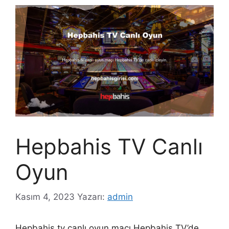
Hepbahis TV Canlı
Oyun
Kasım 4, 2023
Yazarı:
admin
Hepbahis tv canlı oyun maçı Hepbahis TV’de