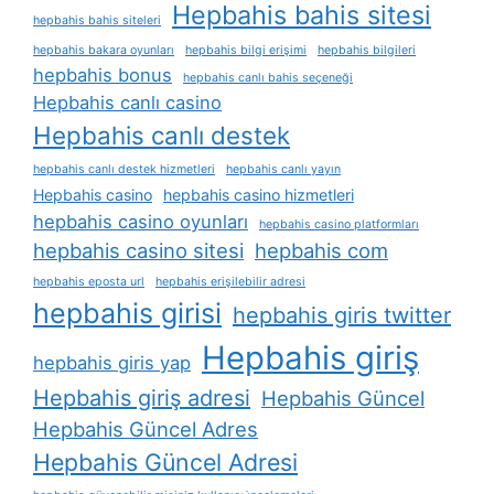
Hepbahis bahis sitesi
hepbahis bahis siteleri
hepbahis bakara oyunları
hepbahis bilgi erişimi
hepbahis bilgileri
hepbahis bonus
hepbahis canlı bahis seçeneği
Hepbahis canlı casino
Hepbahis canlı destek
hepbahis canlı destek hizmetleri
hepbahis canlı yayın
Hepbahis casino
hepbahis casino hizmetleri
hepbahis casino oyunları
hepbahis casino platformları
hepbahis casino sitesi
hepbahis com
hepbahis eposta url
hepbahis erişilebilir adresi
hepbahis girisi
hepbahis giris twitter
Hepbahis giriş
hepbahis giris yap
Hepbahis giriş adresi
Hepbahis Güncel
Hepbahis Güncel Adres
Hepbahis Güncel Adresi