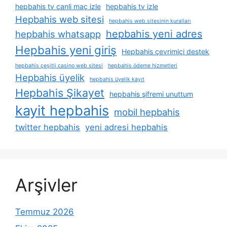
hepbahis tv canli maç izle
hepbahis tv izle
Hepbahis web sitesi
hepbahis web sitesinin kuralları
hepbahis yeni adres
hepbahis whatsapp
Hepbahis yeni giriş
Hepbahis çevrimiçi destek
hepbahis çeşitli casino web sitesi
hepbahis ödeme hizmetleri
Hepbahis üyelik
hepbahis üyelik kayıt
Hepbahis Şikayet
hepbahis şifremi unuttum
kayit hepbahis
mobil hepbahis
twitter hepbahis
yeni adresi hepbahis
Arşivler
Temmuz 2026