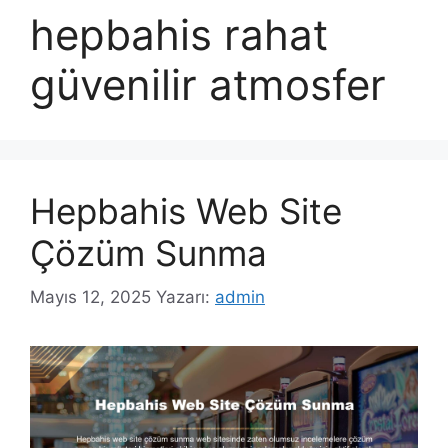
hepbahis rahat
güvenilir atmosfer
Hepbahis Web Site
Çözüm Sunma
Mayıs 12, 2025
Yazarı:
admin