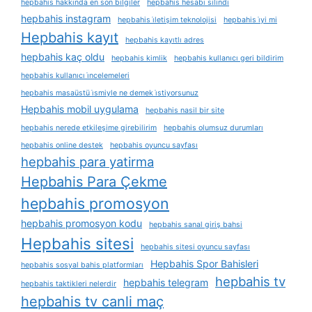
hepbahis hakkında en son bilgiler
hepbahis hesabı silindi
hepbahis instagram
hepbahis i̇letişim teknolojisi
hepbahis i̇yi mi
Hepbahis kayıt
hepbahis kayıtlı adres
hepbahis kaç oldu
hepbahis kimlik
hepbahis kullanıcı geri bildirim
hepbahis kullanıcı i̇ncelemeleri
hepbahis masaüstü i̇smiyle ne demek i̇stiyorsunuz
Hepbahis mobil uygulama
hepbahis nasil bir site
hepbahis nerede etkileşime girebilirim
hepbahis olumsuz durumları
hepbahis online destek
hepbahis oyuncu sayfası
hepbahis para yatirma
Hepbahis Para Çekme
hepbahis promosyon
hepbahis promosyon kodu
hepbahis sanal giriş bahsi
Hepbahis sitesi
hepbahis sitesi oyuncu sayfası
Hepbahis Spor Bahisleri
hepbahis sosyal bahis platformları
hepbahis tv
hepbahis telegram
hepbahis taktikleri nelerdir
hepbahis tv canli maç