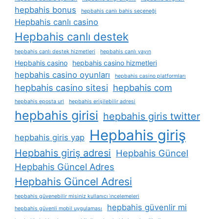
hepbahis bonus
hepbahis canlı bahis seçeneği
Hepbahis canlı casino
Hepbahis canlı destek
hepbahis canlı destek hizmetleri
hepbahis canlı yayın
Hepbahis casino
hepbahis casino hizmetleri
hepbahis casino oyunları
hepbahis casino platformları
hepbahis casino sitesi
hepbahis com
hepbahis eposta url
hepbahis erişilebilir adresi
hepbahis girisi
hepbahis giris twitter
Hepbahis giriş
hepbahis giris yap
Hepbahis giriş adresi
Hepbahis Güncel
Hepbahis Güncel Adres
Hepbahis Güncel Adresi
hepbahis güvenebilir misiniz kullanıcı i̇ncelemeleri
hepbahis güvenlir mi
hepbahis güvenli mobil uygulaması