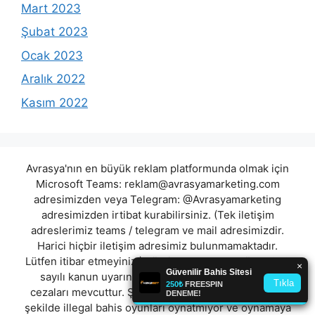
Mart 2023
Şubat 2023
Ocak 2023
Aralık 2022
Kasım 2022
Avrasya'nın en büyük reklam platformunda olmak için
Microsoft Teams:
reklam@avrasyamarketing.com
adresimizden veya Telegram: @Avrasyamarketing
adresimizden irtibat kurabilirsiniz. (Tek iletişim
adreslerimiz teams / telegram ve mail adresimizdir.
Harici hiçbir iletişim adresimiz bulunmamaktadır.
Lütfen itibar etmeyiniz.) Türkiye yasalarına göre 7258
sayılı kanun uyarınca yasa dışı bahis oynamanın
cezaları mevcuttur. Şu an bulunduğunuz site hiç bir
şekilde illegal bahis oyunları oynatmıyor ve oynamaya