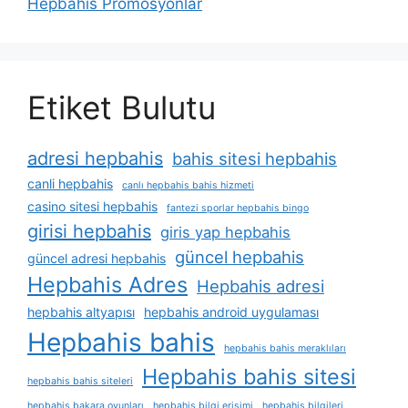
Hepbahis Promosyonlar
Etiket Bulutu
adresi hepbahis
bahis sitesi hepbahis
canli hepbahis
canlı hepbahis bahis hizmeti
casino sitesi hepbahis
fantezi sporlar hepbahis bingo
girisi hepbahis
giris yap hepbahis
güncel hepbahis
güncel adresi hepbahis
Hepbahis Adres
Hepbahis adresi
hepbahis altyapısı
hepbahis android uygulaması
Hepbahis bahis
hepbahis bahis meraklıları
Hepbahis bahis sitesi
hepbahis bahis siteleri
hepbahis bakara oyunları
hepbahis bilgi erişimi
hepbahis bilgileri