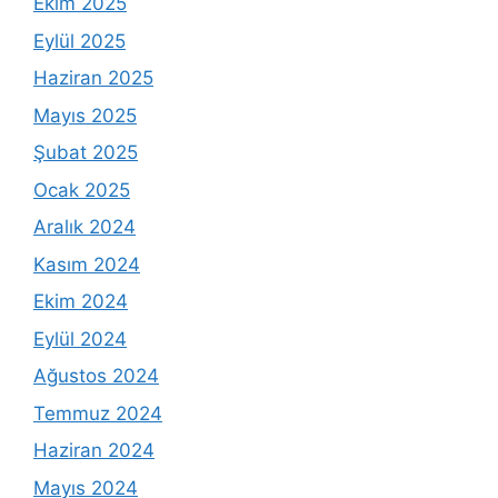
Ekim 2025
Eylül 2025
Haziran 2025
Mayıs 2025
Şubat 2025
Ocak 2025
Aralık 2024
Kasım 2024
Ekim 2024
Eylül 2024
Ağustos 2024
Temmuz 2024
Haziran 2024
Mayıs 2024