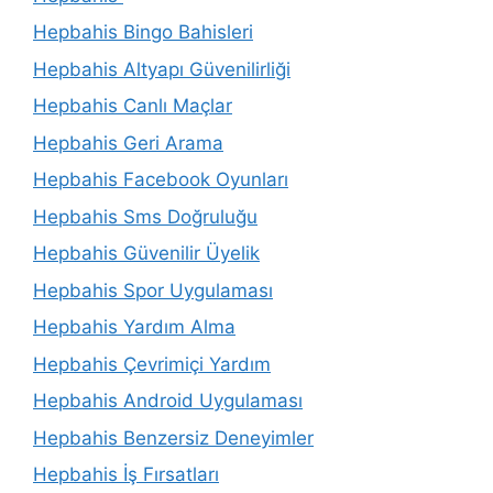
Hepbahis Bingo Bahisleri
Hepbahis Altyapı Güvenilirliği
Hepbahis Canlı Maçlar
Hepbahis Geri Arama
Hepbahis Facebook Oyunları
Hepbahis Sms Doğruluğu
Hepbahis Güvenilir Üyelik
Hepbahis Spor Uygulaması
Hepbahis Yardım Alma
Hepbahis Çevrimiçi Yardım
Hepbahis Android Uygulaması
Hepbahis Benzersiz Deneyimler
Hepbahis İş Fırsatları