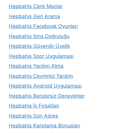
Hepbahis Canlı Maçlar
Hepbahis Geri Arama
Hepbahis Facebook Oyunları
Hepbahis Sms Doğruluğu
Hepbahis Güvenilir Üyelik
Hepbahis Spor Uygulaması
Hepbahis Yardım Alma
Hepbahis Çevrimiçi Yardım
Hepbahis Android Uygulaması
Hepbahis Benzersiz Deneyimler
Hepbahis İş Fırsatları
Hepbahis Son Adres
Hepbahis Karşılama Bonusları