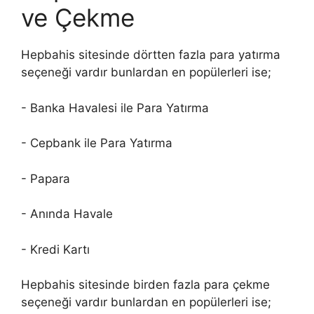
ve Çekme
Hepbahis sitesinde dörtten fazla para yatırma
seçeneği vardır bunlardan en popülerleri ise;
- Banka Havalesi ile Para Yatırma
- Cepbank ile Para Yatırma
- Papara
- Anında Havale
- Kredi Kartı
Hepbahis sitesinde birden fazla para çekme
seçeneği vardır bunlardan en popülerleri ise;