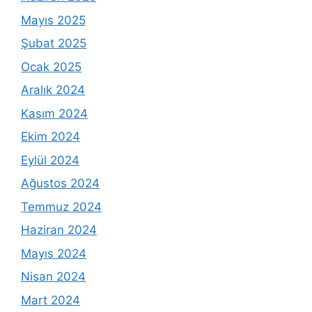
Mayıs 2025
Şubat 2025
Ocak 2025
Aralık 2024
Kasım 2024
Ekim 2024
Eylül 2024
Ağustos 2024
Temmuz 2024
Haziran 2024
Mayıs 2024
Nisan 2024
Mart 2024