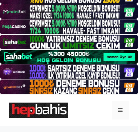
İçeriğe
atla
Menü