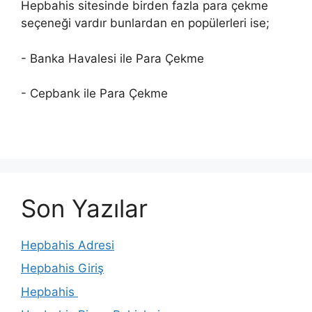
Hepbahis sitesinde birden fazla para çekme
seçeneği vardır bunlardan en popülerleri ise;
- Banka Havalesi ile Para Çekme
- Cepbank ile Para Çekme
Son Yazılar
Hepbahis Adresi
Hepbahis Giriş
Hepbahis