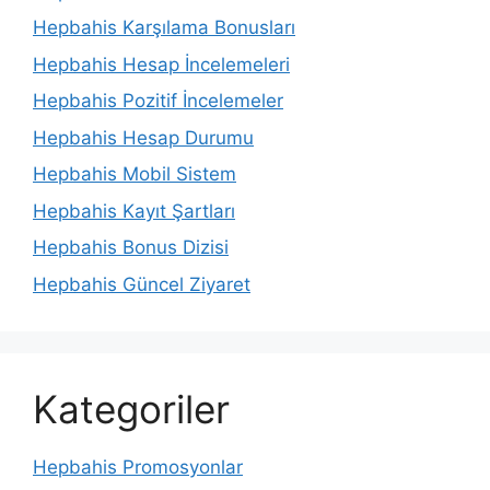
Hepbahis Karşılama Bonusları
Hepbahis Hesap İncelemeleri
Hepbahis Pozitif İncelemeler
Hepbahis Hesap Durumu
Hepbahis Mobil Sistem
Hepbahis Kayıt Şartları
Hepbahis Bonus Dizisi
Hepbahis Güncel Ziyaret
Kategoriler
Hepbahis Promosyonlar