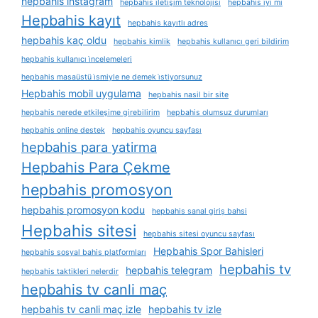
hepbahis instagram
hepbahis i̇letişim teknolojisi
hepbahis i̇yi mi
Hepbahis kayıt
hepbahis kayıtlı adres
hepbahis kaç oldu
hepbahis kimlik
hepbahis kullanıcı geri bildirim
hepbahis kullanıcı i̇ncelemeleri
hepbahis masaüstü i̇smiyle ne demek i̇stiyorsunuz
Hepbahis mobil uygulama
hepbahis nasil bir site
hepbahis nerede etkileşime girebilirim
hepbahis olumsuz durumları
hepbahis online destek
hepbahis oyuncu sayfası
hepbahis para yatirma
Hepbahis Para Çekme
hepbahis promosyon
hepbahis promosyon kodu
hepbahis sanal giriş bahsi
Hepbahis sitesi
hepbahis sitesi oyuncu sayfası
Hepbahis Spor Bahisleri
hepbahis sosyal bahis platformları
hepbahis tv
hepbahis telegram
hepbahis taktikleri nelerdir
hepbahis tv canli maç
hepbahis tv canli maç izle
hepbahis tv izle