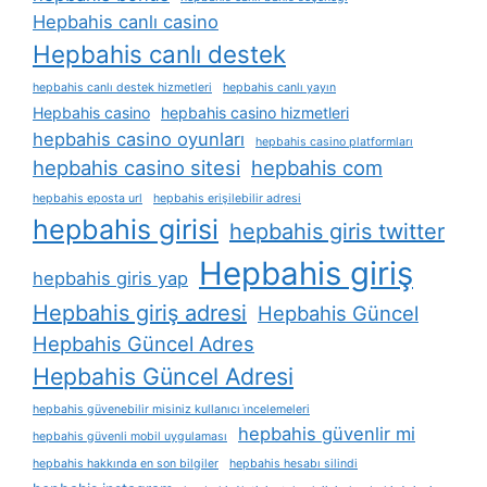
Hepbahis canlı casino
Hepbahis canlı destek
hepbahis canlı destek hizmetleri
hepbahis canlı yayın
Hepbahis casino
hepbahis casino hizmetleri
hepbahis casino oyunları
hepbahis casino platformları
hepbahis casino sitesi
hepbahis com
hepbahis eposta url
hepbahis erişilebilir adresi
hepbahis girisi
hepbahis giris twitter
Hepbahis giriş
hepbahis giris yap
Hepbahis giriş adresi
Hepbahis Güncel
Hepbahis Güncel Adres
Hepbahis Güncel Adresi
hepbahis güvenebilir misiniz kullanıcı i̇ncelemeleri
hepbahis güvenlir mi
hepbahis güvenli mobil uygulaması
hepbahis hakkında en son bilgiler
hepbahis hesabı silindi