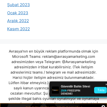
Şubat 2023
Ocak 2023
Aralık 2022
Kasım 2022
Avrasya'nın en büyük reklam platformunda olmak için
Microsoft Teams:
reklam@avrasyamarketing.com
adresimizden veya Telegram: @Avrasyamarketing
adresimizden irtibat kurabilirsiniz. (Tek iletişim
adreslerimiz teams / telegram ve mail adresimizdir.
Harici hiçbir iletişim adresimiz bulunmamaktadır.
Lütfen itibar etmeyiniz.) Türkiye yasalarına göre 7258
sayılı kanun uyarınca yasa dışı bahis oynamanın
cezaları mevcuttur. Şu an bulunduğunuz site hiç bir
şekilde illegal bahis oyunları oynatmıyor ve oynamaya
aracı olmuyordur.
betnano
|
jasminbet
|
santrabahis
|
×