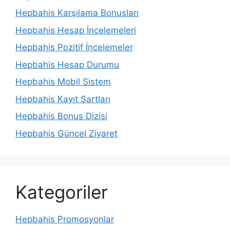
Hepbahis Karşılama Bonusları
Hepbahis Hesap İncelemeleri
Hepbahis Pozitif İncelemeler
Hepbahis Hesap Durumu
Hepbahis Mobil Sistem
Hepbahis Kayıt Şartları
Hepbahis Bonus Dizisi
Hepbahis Güncel Ziyaret
Kategoriler
Hepbahis Promosyonlar