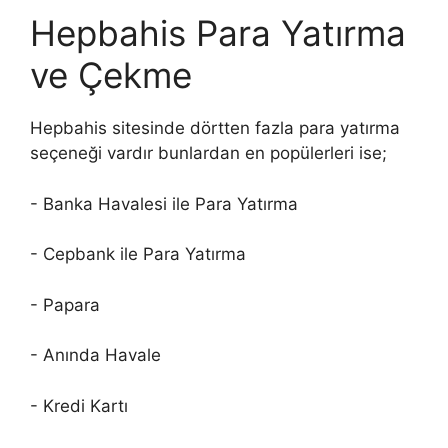
Hepbahis Para Yatırma
ve Çekme
Hepbahis sitesinde dörtten fazla para yatırma
seçeneği vardır bunlardan en popülerleri ise;
- Banka Havalesi ile Para Yatırma
- Cepbank ile Para Yatırma
- Papara
- Anında Havale
- Kredi Kartı